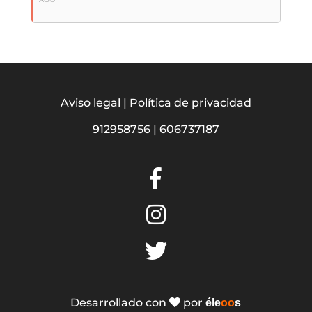
Aviso legal
|
Política de privacidad
912958756
|
606737187
Desarrollado con
por
éle
oo
s