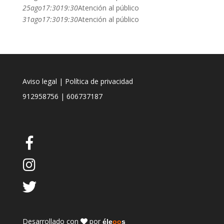
25
ago
17:30
19:30
Atención al público
31
ago
17:30
19:30
Atención al público
Aviso legal
|
Política de privacidad
912958756
|
606737187
Desarrollado con
por
éle
oo
s