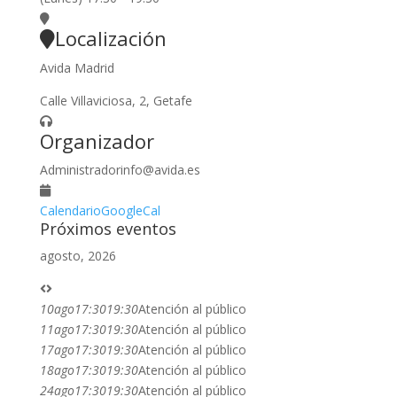
Localización
Avida Madrid
Calle Villaviciosa, 2, Getafe
Organizador
Administrador
info@avida.es
Calendario
GoogleCal
Próximos eventos
agosto, 2026
10
ago
17:30
19:30
Atención al público
11
ago
17:30
19:30
Atención al público
17
ago
17:30
19:30
Atención al público
18
ago
17:30
19:30
Atención al público
24
ago
17:30
19:30
Atención al público