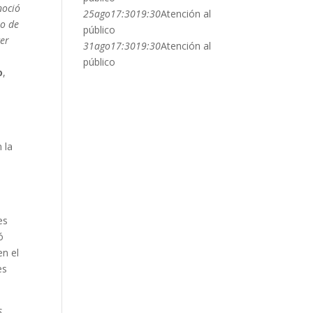
noció
25
ago
17:30
19:30
Atención al
to de
público
cer
31
ago
17:30
19:30
Atención al
público
o
,
 la
es
ó
n el
es
s