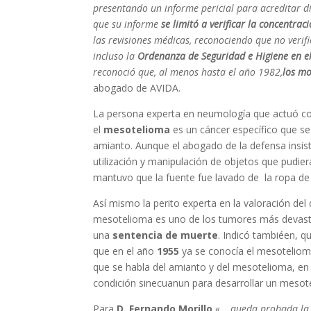
presentando un informe pericial para acreditar di
que su informe
se limitó a verificar la concentrac
las revisiones médicas, reconociendo que no veri
incluso la
Ordenanza de Seguridad e Higiene en e
reconoció que, al menos hasta el año 1982,
los mo
abogado de AVIDA.
La persona experta en neumología que actuó c
el
mesotelioma
es un cáncer específico que s
amianto. Aunque el abogado de la defensa insistí
utilización y manipulación de objetos que pudie
mantuvo que la fuente fue lavado de la ropa de
Así mismo la perito experta en la valoración del
mesotelioma es uno de los tumores más devastad
una
sentencia de muerte
. Indicó tambiéen, 
que en el año
1955
ya se conocía el mesoteliom
que se habla del amianto y del mesotelioma, en 
condición sinecuanun para desarrollar un mesot
Para
D. Fernando Morillo
«… queda probada la r