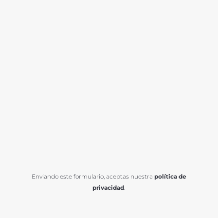
Permanece informado de todas las actividades y
de las novedades de la Asociación suscribiéndote
a nuestra Newsletter.
SUSCRÍBETE
Enviando este formulario, aceptas nuestra
política de
privacidad
.